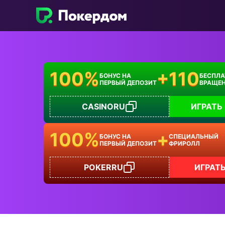
100%
+110
БОНУС НА
БЕСПЛ
ПЕРВЫЙ ДЕПОЗИТ
ВРАЩЕ
CASINORU
ИГРАТЬ
100%
+
БОНУС НА
СПЕЦИАЛЬНЫЙ
ПЕРВЫЙ ДЕПОЗИТ
ФРИРОЛЛ
POKERRU
ИГРАТЬ