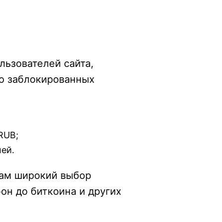
ьзователей сайта,
о заблокированных
RUB;
ей.
там широкий выбор
н до биткоина и других