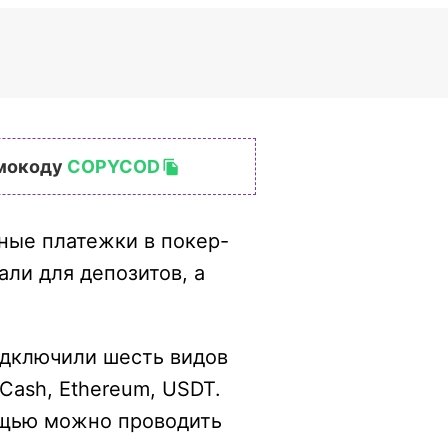
омокоду
COPYCOD
ные платежки в покер-
ли для депозитов, а
одключили шесть видов
 Cash, Ethereum, USDT.
ощью можно проводить