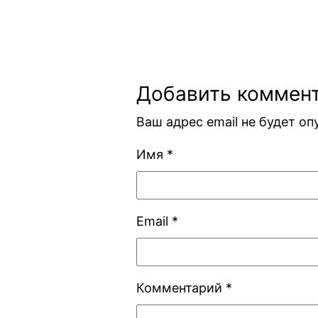
Добавить коммен
Ваш адрес email не будет оп
Имя
*
Email
*
Комментарий
*