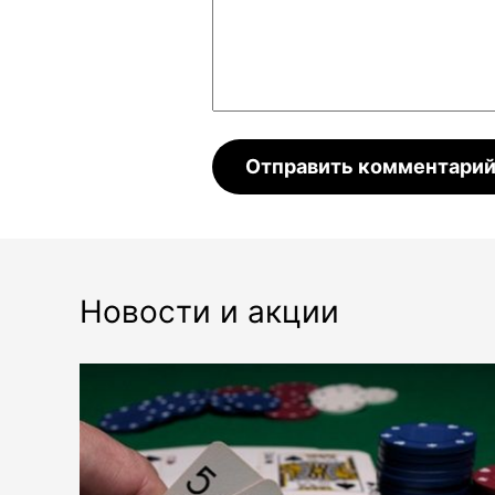
Новости и акции