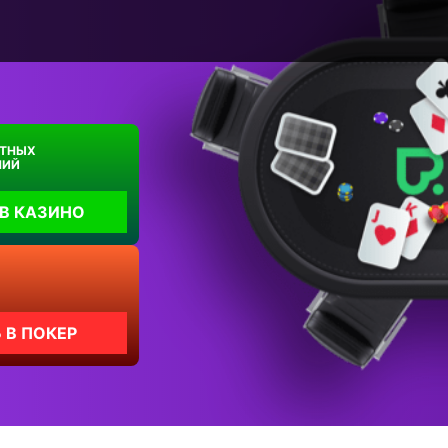
АТНЫХ
НИЙ
 В КАЗИНО
 В ПОКЕР