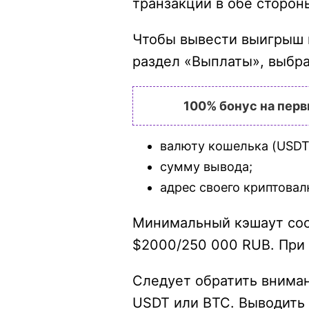
транзакции в обе сторон
Чтобы вывести выигрыш 
раздел «Выплаты», выбр
100% бонус на пер
валюту кошелька (USDT
сумму вывода;
адрес своего криптовал
Минимальный кэшаут сост
$2000/250 000 RUB. При 
Следует обратить вниман
USDT или BTC. Выводить 