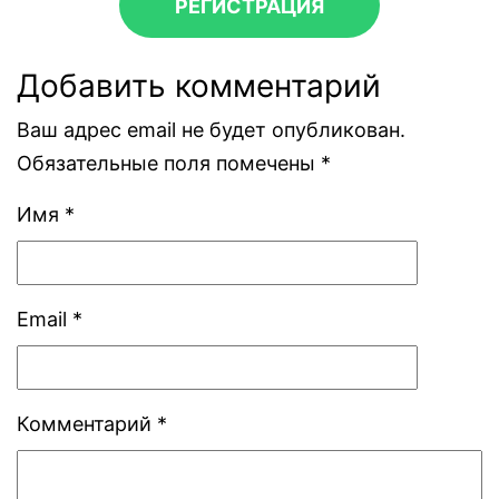
РЕГИСТРАЦИЯ
Добавить комментарий
Ваш адрес email не будет опубликован.
Обязательные поля помечены
*
Имя
*
Email
*
Комментарий
*