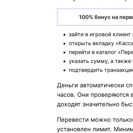
100% бонус на пер
зайти в игровой клиент
открыть вкладку «Касса
перейти в каталог «Пер
указать сумму, а также
подтвердить транзакци
Деньги автоматически сп
часов. Они проверяются 
доходят значительно быс
Перевести можно только
установлен лимит. Миним