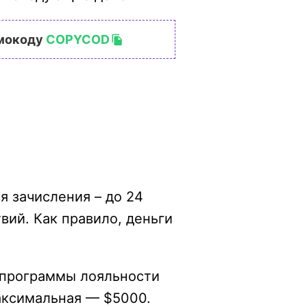
омокоду
COPYCOD
я зачисления – до 24
ий. Как правило, деньги
 программы лояльности
максимальная — $5000.