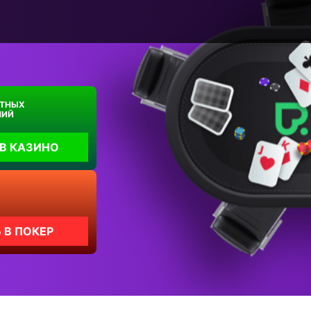
АТНЫХ
НИЙ
 В КАЗИНО
 В ПОКЕР