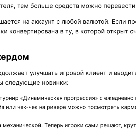
теля, тем больше средств можно перевести
шается на аккаунт с любой валютой. Если по
ки конвертирована в ту, в которой открыт с
кердом
олжает улучшать игровой клиент и вводить
ны следующие новинки:
турнир «Динамическая прогрессия» с ежедневно
йз или чек-чек на ривере можно посмотреть карм
ла механической. Теперь игроки сами решают, крут