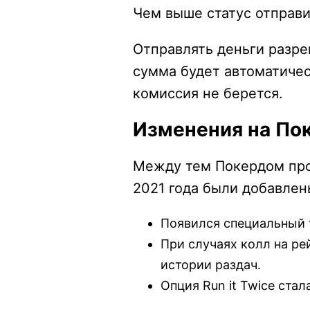
Чем выше статус отправи
Отправлять деньги разре
сумма будет автоматичес
комиссия не берется.
Изменения на По
Между тем Покердом прод
2021 года были добавле
Появился специальный 
При случаях колл на ре
истории раздач.
Опция Run it Twice ста