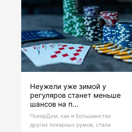
Неужели уже зимой у
регуляров станет меньше
шансов на п...
ПокерДом, как и большинство
других покерных румов, стали