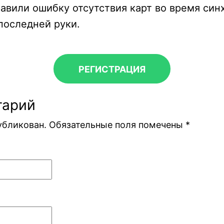
авили ошибку отсутствия карт во время син
последней руки.
РЕГИСТРАЦИЯ
тарий
убликован.
Обязательные поля помечены
*