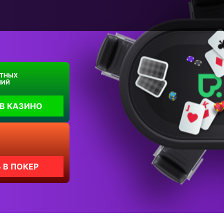
АТНЫХ
НИЙ
 В КАЗИНО
 В ПОКЕР