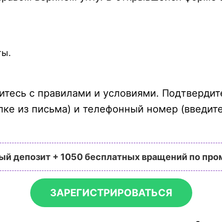
ты.
итесь с правилами и условиями. Подтвердит
лке из письма) и телефонный номер (введит
вый депозит + 1050 бесплатных вращений по пр
ЗАРЕГИСТРИРОВАТЬСЯ