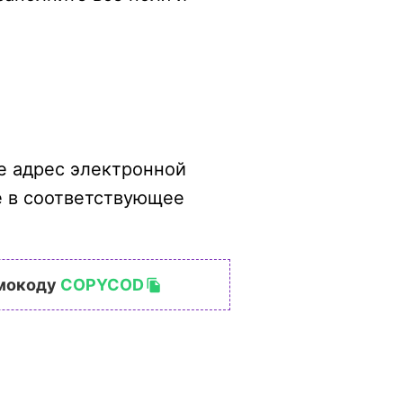
е адрес электронной
е в соответствующее
омокоду
COPYCOD