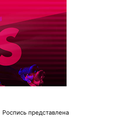
 Роспись представлена