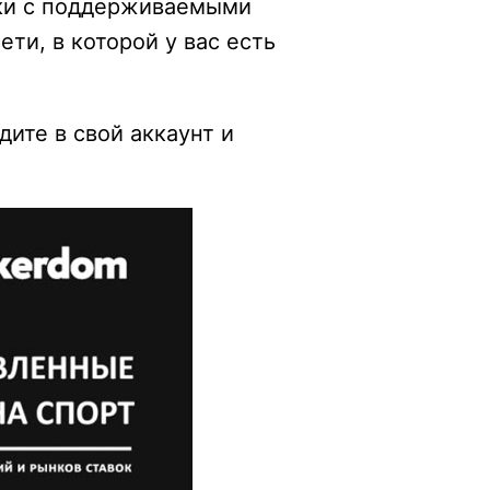
чки с поддерживаемыми
ти, в которой у вас есть
дите в свой аккаунт и