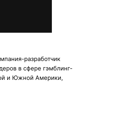
омпания-разработчик
идеров в сфере гэмблинг-
ной и Южной Америки,