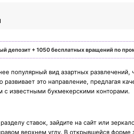
м
вый депозит + 1050 бесплатных вращений по пр
нее популярный вид азартных развлечений, 
о развивает это направление, предлагая кач
м с известными букмекерскими конторами.
 разделу ставок, зайдите на сайт или зерка
правом верхнем углу. В открывшейся форме 