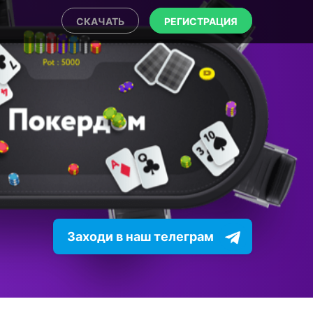
СКАЧАТЬ
РЕГИСТРАЦИЯ
Заходи в наш телеграм