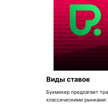
Виды ставок
Букмекер предлагает тр
классическими рынками: