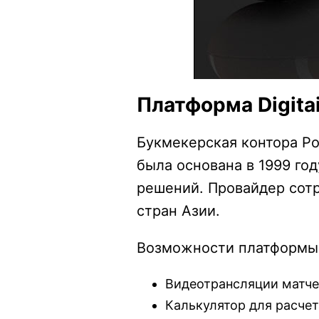
Платформа Digita
Букмекерская контора Po
была основана в 1999 го
решений. Провайдер сот
стран Азии.
Возможности платформы
Видеотрансляции матчей
Калькулятор для расче