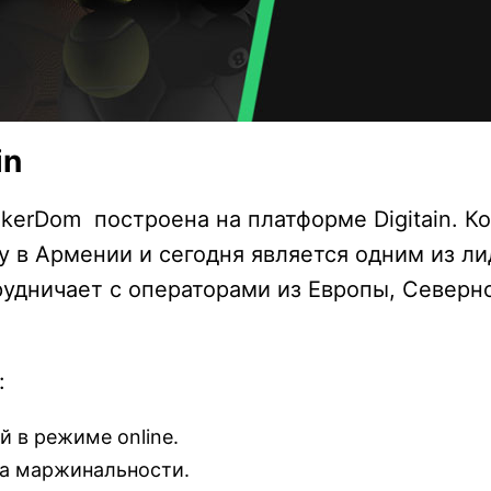
in
kerDom построена на платформе Digitain. К
ду в Армении и сегодня является одним из л
рудничает с операторами из Европы, Север
:
 в режиме online.
та маржинальности.