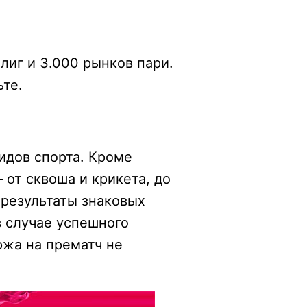
лиг и 3.000 рынков пари.
ьте.
идов спорта. Кроме
от сквоша и крикета, до
 результаты знаковых
в случае успешного
ржа на прематч не