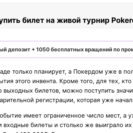
пить билет на живой турнир Poker
вый депозит + 1050 бесплатных вращений по пр
аде только планирует, а Покердом уже в по
тия этого инвента. Кроме того, для тех, кто
ко выходных билетов, можно поступить знач
варительной регистрации, которая уже начал
событие имеет ограниченное число мест, а 
 входные билеты и столько же выиграло их 