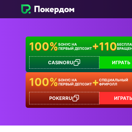
100%
+110
БОНУС НА
БЕСПЛ
ПЕРВЫЙ ДЕПОЗИТ
ВРАЩЕ
CASINORU
ИГРАТЬ
100%
+
БОНУС НА
СПЕЦИАЛЬНЫЙ
ПЕРВЫЙ ДЕПОЗИТ
ФРИРОЛЛ
POKERRU
ИГРАТЬ