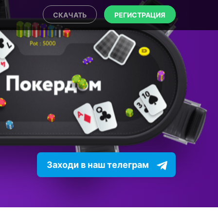
СКАЧАТЬ
РЕГИСТРАЦИЯ
Заходи в наш телеграм