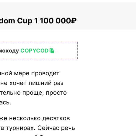
dom Cup 1 100 000₽
омокоду
COPYCOD
лной мере проводит
 не хочет лишний раз
ительно проще, просто
ась.
уже несколько десятков
в турнирах. Сейчас речь