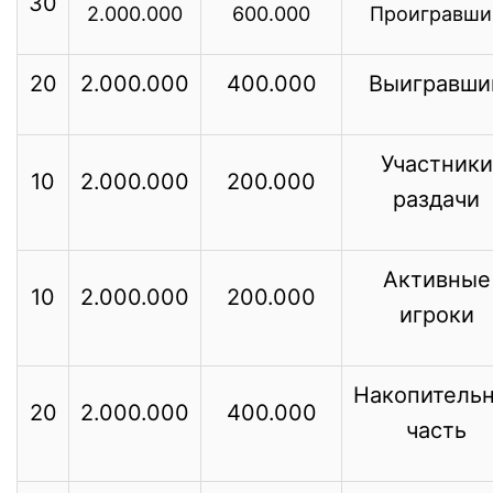
30
2.000.000
600.000
Проигравши
20
2.000.000
400.000
Выигравши
Участники
10
2.000.000
200.000
раздачи
Активные
10
2.000.000
200.000
игроки
Накопитель
20
2.000.000
400.000
часть