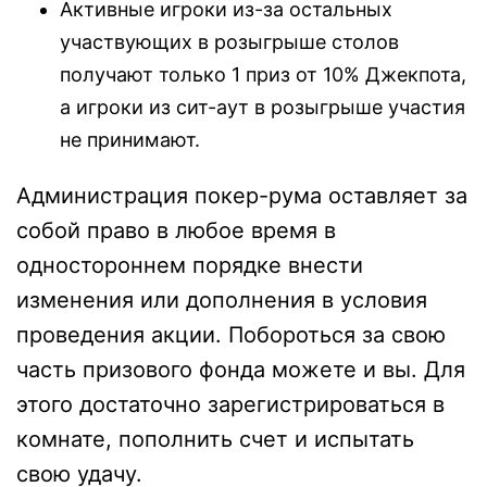
Активные игроки из-за остальных
участвующих в розыгрыше столов
получают только 1 приз от 10% Джекпота,
а игроки из сит-аут в розыгрыше участия
не принимают.
Администрация покер-рума оставляет за
собой право в любое время в
одностороннем порядке внести
изменения или дополнения в условия
проведения акции. Побороться за свою
часть призового фонда можете и вы. Для
этого достаточно зарегистрироваться в
комнате, пополнить счет и испытать
свою удачу.