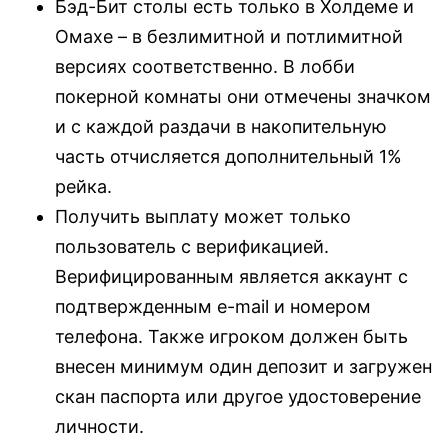
Бэд-Бит столы есть только в Холдеме и
Омахе – в безлимитной и потлимитной
версиях соответственно. В лобби
покерной комнаты они отмечены значком
и с каждой раздачи в накопительную
часть отчисляется дополнительный 1%
рейка.
Получить выплату может только
пользователь с верификацией.
Верифицированным является аккаунт с
подтвержденным e-mail и номером
телефона. Также игроком должен быть
внесен минимум один депозит и загружен
скан паспорта или другое удостоверение
личности.