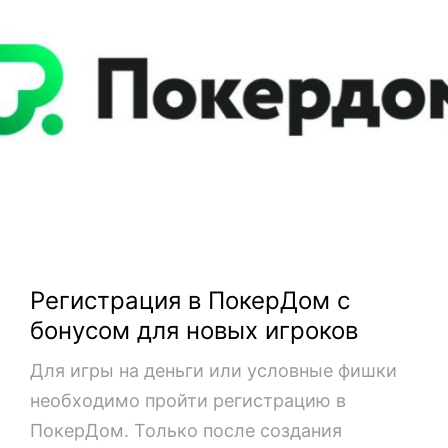
Регистрация в ПокерДом с
бонусом для новых игроков
Для игры на деньги или условные фишки
необходимо пройти регистрацию в
ПокерДом. Только после создания